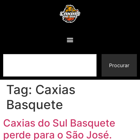
Procurar
Tag:
Caxias
Basquete
Caxias do Sul Basquete
perde para o São José.