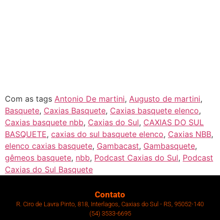
Com as tags
Antonio De martini
,
Augusto de martini
,
Basquete
,
Caxias Basquete
,
Caxias basquete elenco
,
Caxias basquete nbb
,
Caxias do Sul
,
CAXIAS DO SUL
BASQUETE
,
caxias do sul basquete elenco
,
Caxias NBB
,
elenco caxias basquete
,
Gambacast
,
Gambasquete
,
gêmeos basquete
,
nbb
,
Podcast Caxias do Sul
,
Podcast
Caxias do Sul Basquete
Contato
R. Ciro de Lavra Pinto, 818, Interlagos, Caxias do Sul - RS, 95052-140
(54) 3533-6695