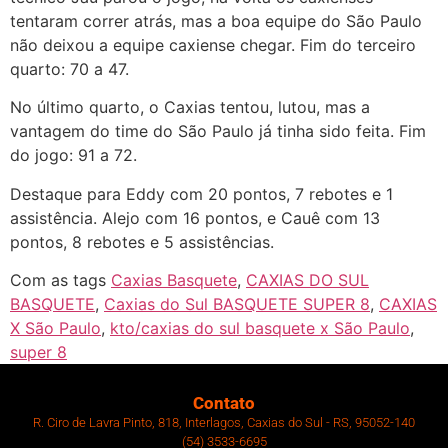
tentaram correr atrás, mas a boa equipe do São Paulo
não deixou a equipe caxiense chegar. Fim do terceiro
quarto: 70 a 47.
No último quarto, o Caxias tentou, lutou, mas a
vantagem do time do São Paulo já tinha sido feita. Fim
do jogo: 91 a 72.
Destaque para Eddy com 20 pontos, 7 rebotes e 1
assistência. Alejo com 16 pontos, e Cauê com 13
pontos, 8 rebotes e 5 assistências.
Com as tags
Caxias Basquete
,
CAXIAS DO SUL
BASQUETE
,
Caxias do Sul BASQUETE SUPER 8
,
CAXIAS
X São Paulo
,
kto/caxias do sul basquete x São Paulo
,
super 8
Contato
R. Ciro de Lavra Pinto, 818, Interlagos, Caxias do Sul - RS, 95052-140
(54) 3533-6695