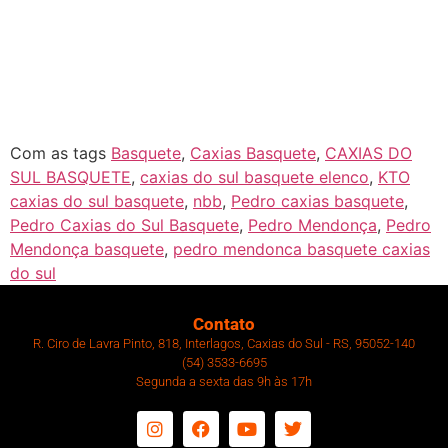
Com as tags
Basquete
,
Caxias Basquete
,
CAXIAS DO
SUL BASQUETE
,
caxias do sul basquete elenco
,
KTO
caxias do sul basquete
,
nbb
,
Pedro caxias basquete
,
Pedro Caxias do Sul Basquete
,
Pedro Mendonça
,
Pedro
Mendonça basquete
,
pedro mendonca basquete caxias
do sul
Contato
R. Ciro de Lavra Pinto, 818, Interlagos, Caxias do Sul - RS, 95052-140
(54) 3533-6695
Segunda a sexta das 9h às 17h