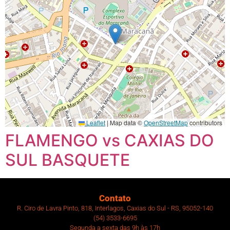
Leaflet
|
Map data ©
OpenStreetMap
contributors
FLAMENGO vs CAXIAS DO
SUL BASQUETE
Contato
R. Ciro de Lavra Pinto, 818, Interlagos, Caxias do Sul - RS, 95052-140
(54) 3533-6695
Segunda a sexta das 9h às 17h