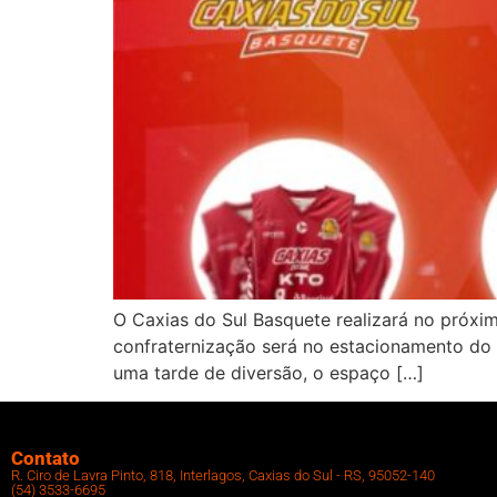
O Caxias do Sul Basquete realizará no próxi
confraternização será no estacionamento do 
uma tarde de diversão, o espaço […]
Contato
R. Ciro de Lavra Pinto, 818, Interlagos, Caxias do Sul - RS, 95052-140
(54) 3533-6695