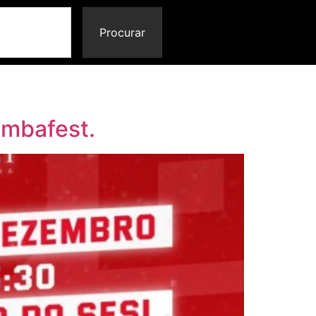
Procurar
ambafest.