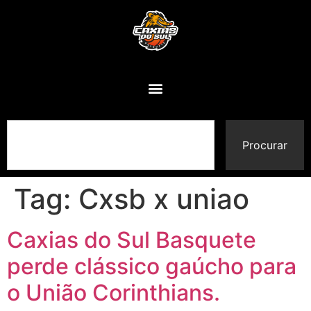
Procurar
Tag:
Cxsb x uniao
Caxias do Sul Basquete
perde clássico gaúcho para
o União Corinthians.