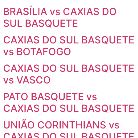
BRASÍLIA vs CAXIAS DO
SUL BASQUETE
CAXIAS DO SUL BASQUETE
vs BOTAFOGO
CAXIAS DO SUL BASQUETE
vs VASCO
PATO BASQUETE vs
CAXIAS DO SUL BASQUETE
UNIÃO CORINTHIANS vs
CAXIAS DO SUL BASQUETE