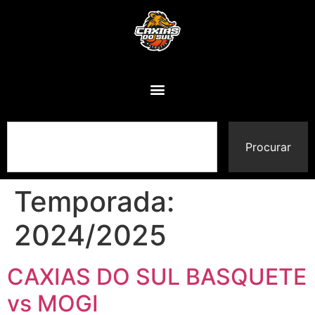
Procurar
Temporada:
2024/2025
CAXIAS DO SUL BASQUETE
vs MOGI