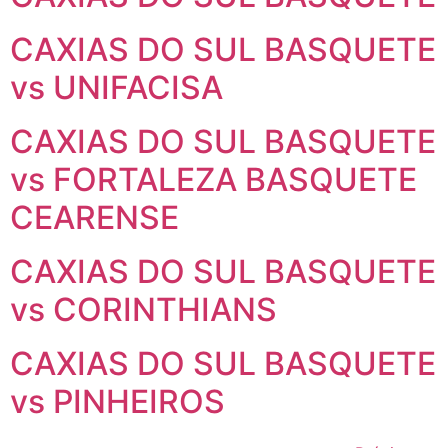
CAXIAS DO SUL BASQUETE
vs UNIFACISA
CAXIAS DO SUL BASQUETE
vs FORTALEZA BASQUETE
CEARENSE
CAXIAS DO SUL BASQUETE
vs CORINTHIANS
CAXIAS DO SUL BASQUETE
vs PINHEIROS