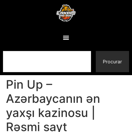
Procurar
Pin Up –
Azərbaycanın ən
yaxşı kazinosu |
Rəsmi sayt