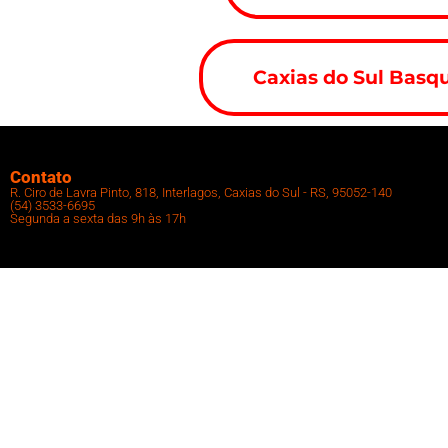
Caxias do Sul Basqu
Contato
R. Ciro de Lavra Pinto, 818, Interlagos, Caxias do Sul - RS, 95052-140
(54) 3533-6695
Segunda a sexta das 9h às 17h