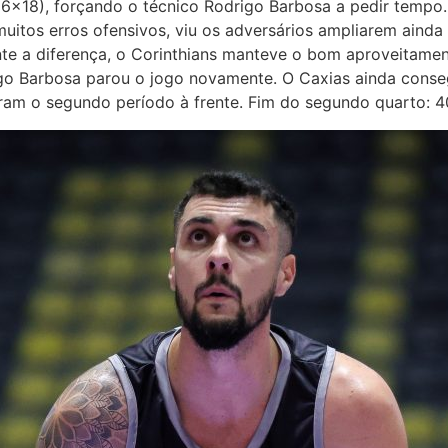
26×18), forçando o técnico Rodrigo Barbosa a pedir temp
uitos erros ofensivos, viu os adversários ampliarem aind
 a diferença, o Corinthians manteve o bom aproveitament
go Barbosa parou o jogo novamente. O Caxias ainda conseg
am o segundo período à frente. Fim do segundo quarto: 