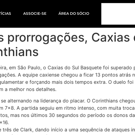
ÍCIAS
ASSOCIE-SE
ÁREA DO SÓCIO
s prorrogações, Caxias
nthians
eira, em São Paulo, o Caxias do Sul Basquete foi superado
ções. A equipe caxiense chegou a ficar 13 pontos atrás no
lamentar e forçando mais dois tempos extra. O duelo foi
am a melhor nos detalhes.
se alternando na liderança do placar. O Corinthians chego
om 7×8. A partida seguiu em ritmo intenso, com muita troc
ontos, mas nos últimos 30 segundos do período os donos d
×16.
rês de Clark, dando início a uma sequência de ataques in