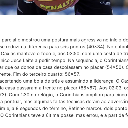
r parcial e mostrou uma postura mais agressiva no início d
se reduziu a diferença para seis pontos (40×34). No entant
 Caxias manteve o foco e, aos 03:50, com uma cesta de trê
nico Jece Leite a pedir tempo. Na sequência, o Corinthian
tar que os donos da casa descolassem no placar (54×50). 
frente. Fim do terceiro quarto: 56×57.
acertando uma bola de três e assumindo a liderança. O Ca
 da casa passaram à frente no placar (68×67). Aos 02:03, 
73). Com 1:30 no relógio, o Corinthians ampliou para cinc
 a pontuar, mas algumas faltas técnicas deram ao adversário
im e, a 8 segundos do término, Betinho marcou dois pontos,
 Corinthians teve a última posse, mas errou, e a partida 