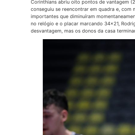
Corinthians abriu oito pontos de vantagem (
conseguiu se reencontrar em quadra e, com m
importantes que diminuíram momentaneamente
no relógio e o placar marcando 34×21, Rodri
desvantagem, mas os donos da casa terminar