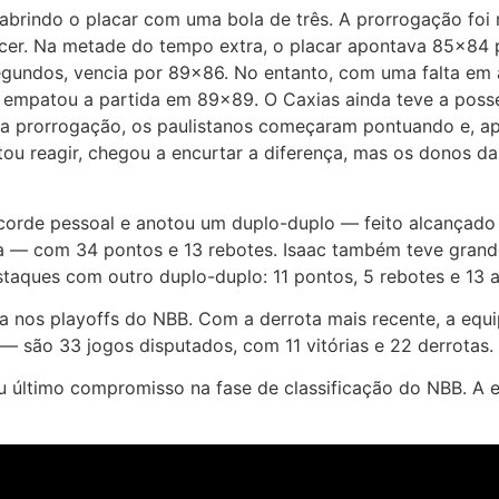
brindo o placar com uma bola de três. A prorrogação foi 
r. Na metade do tempo extra, o placar apontava 85×84 pa
egundos, vencia por 89×86. No entanto, com uma falta em a
s e empatou a partida em 89×89. O Caxias ainda teve a poss
a prorrogação, os paulistanos começaram pontuando e, ap
u reagir, chegou a encurtar a diferença, mas os donos da 
corde pessoal e anotou um duplo-duplo — feito alcançado 
da — com 34 pontos e 13 rebotes. Isaac também teve grand
staques com outro duplo-duplo: 11 pontos, 5 rebotes e 13 a
ga nos playoffs do NBB. Com a derrota mais recente, a equ
— são 33 jogos disputados, com 11 vitórias e 22 derrotas.
u último compromisso na fase de classificação do NBB. A e