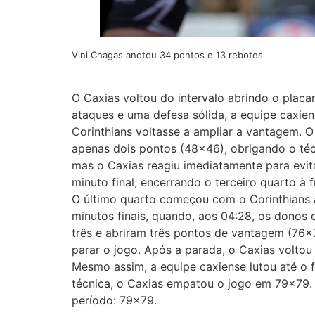
Vini Chagas anotou 34 pontos e 13 rebotes
O Caxias voltou do intervalo abrindo o placa
ataques e uma defesa sólida, a equipe caxien
Corinthians voltasse a ampliar a vantagem. O
apenas dois pontos (48×46), obrigando o téc
mas o Caxias reagiu imediatamente para evi
minuto final, encerrando o terceiro quarto à 
O último quarto começou com o Corinthians 
minutos finais, quando, aos 04:28, os donos
três e abriram três pontos de vantagem (76×
parar o jogo. Após a parada, o Caxias voltou
Mesmo assim, a equipe caxiense lutou até o f
técnica, o Caxias empatou o jogo em 79×79. O
período: 79×79.