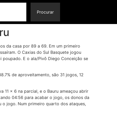
Procurar
ru
nos da casa por 89 a 69. Em um primeiro
ssaíram. O Caxias do Sul Basquete jogou
oi poupado. E o ala/Pivô Diego Conceição se
8.7% de aproveitamento, são 31 jogos, 12
11 x 6 na parcial, e o Bauru ameaçou abrir
ltando 04:56 para acabar o jogo, os donos da
u o jogo. Num primeiro quarto dos ataques,