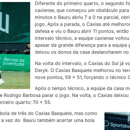
Diferente do primeiro quarto, o segundo f
caxiense, que começou um obstáculo para 
minutos o Bauru abriu 7 a 0 na parcial, ob
jogo. Após a parada, o Caxias até melhoro
defesa e viu o Bauru abrir 11 pontos, ent
intervalo técnico, a equipe caxiense volto
apesar da grande diferença para a equipe 
deixou os donos da casa deslancharem no 
Na volta do intervalo, o Caxias do Sul já 
Deryk. O Caxias Basquete melhorou no terc
nove pontos, 59 x 51, forçando o técnico G
Após o tempo técnico, a equipe da casa m
de Rodrigo Barbosa parar o jogo. Na volta, o Caxias deixo
rceiro quarto: 70 x 55.
bola de três do Caxias Basquete, mas como
oi a vez do Bauru também acertar uma bola