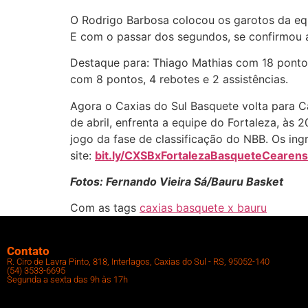
O Rodrigo Barbosa colocou os garotos da eq
E com o passar dos segundos, se confirmou a
Destaque para: Thiago Mathias com 18 pontos
com 8 pontos, 4 rebotes e 2 assistências.
Agora o Caxias do Sul Basquete volta para Ca
de abril, enfrenta a equipe do Fortaleza, às 2
jogo da fase de classificação do NBB. Os in
site:
bit.ly/CXSBxFortalezaBasqueteCearen
Fotos: Fernando Vieira Sá/Bauru Basket
Com as tags
caxias basquete x bauru
Contato
R. Ciro de Lavra Pinto, 818, Interlagos, Caxias do Sul - RS, 95052-140
(54) 3533-6695
Segunda a sexta das 9h às 17h