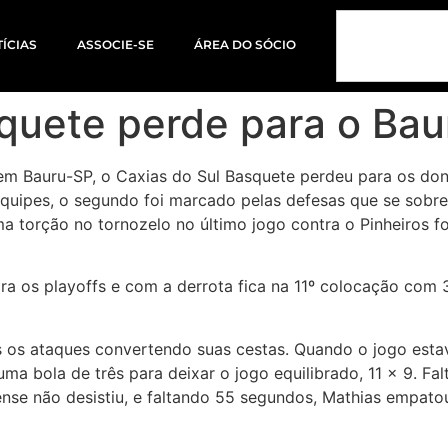
ÍCIAS
ASSOCIE-SE
ÁREA DO SÓCIO
quete perde para o Bau
 em Bauru-SP, o Caxias do Sul Basquete perdeu para os do
uipes, o segundo foi marcado pelas defesas que se sobre
 torção no tornozelo no último jogo contra o Pinheiros f
 os playoffs e com a derrota fica na 11º colocação com 3
s ataques convertendo suas cestas. Quando o jogo estava 
a bola de três para deixar o jogo equilibrado, 11 x 9. Fa
ense não desistiu, e faltando 55 segundos, Mathias empato