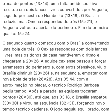
troca de pontos (13×14), uma falta antidesportiva
resultou em dois lances livres convertidos por Augusto,
seguido por cesta de Humberto (13×18). O Brasília
reduziu, mas Omena respondeu de três (15×21), e
Augusto voltou a acertar do perímetro. Fim do primeiro
quarto: 15×24.
O segundo quarto começou com o Brasília convertendo
uma bola de três. O Caxias respondeu com dois lances
livres, mas os donos da casa mantiveram o ritmo e
chegaram a 20×26. A equipe caxiense passou a forçar
arremessos do perímetro e, com erros ofensivos, viu o
Brasília diminuir (23×26) e, na sequência, empatar com
nova bola de três (26×28). Aos 05:44, com a
aproximação no placar, o técnico Rodrigo Barbosa
pediu tempo. Após a parada, as equipes trocaram
pontos (28×30), até que, aos 03:18, o Brasília empatou
(30×30) e virou na sequência (32×31), forçando novo
tempo técnico caxiense. O jogo seguiu equilibrado, com