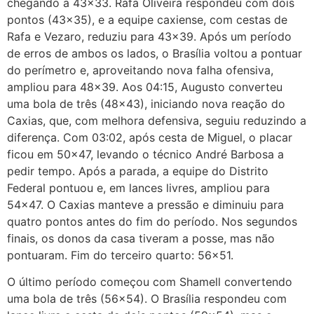
chegando a 43×33. Rafa Oliveira respondeu com dois
pontos (43×35), e a equipe caxiense, com cestas de
Rafa e Vezaro, reduziu para 43×39. Após um período
de erros de ambos os lados, o Brasília voltou a pontuar
do perímetro e, aproveitando nova falha ofensiva,
ampliou para 48×39. Aos 04:15, Augusto converteu
uma bola de três (48×43), iniciando nova reação do
Caxias, que, com melhora defensiva, seguiu reduzindo a
diferença. Com 03:02, após cesta de Miguel, o placar
ficou em 50×47, levando o técnico André Barbosa a
pedir tempo. Após a parada, a equipe do Distrito
Federal pontuou e, em lances livres, ampliou para
54×47. O Caxias manteve a pressão e diminuiu para
quatro pontos antes do fim do período. Nos segundos
finais, os donos da casa tiveram a posse, mas não
pontuaram. Fim do terceiro quarto: 56×51.
O último período começou com Shamell convertendo
uma bola de três (56×54). O Brasília respondeu com