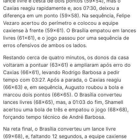
lance livre e cesta de dois pontos (59×54), mas o
Caxias reagiu rapidamente e, aos 07:30, deixou a
diferença em um ponto (59×58). Na sequência, Felipe
Vezaro acertou do perímetro e colocou a equipe
caxiense à frente (59×61). O Brasília empatou em lances
livres (61×61), e o jogo passou por uma sequência de
erros ofensivos de ambos os lados.
Restando cerca de quatro minutos, os donos da casa
voltaram a pontuar (63×61) e ampliaram após erro do
Caxias (66×61), levando Rodrigo Barbosa a pedir
tempo com 03:27. Após a parada, o Caxias reagiu
(66×63) e, em sequência, Augusto roubou a bola e
marcou dois pontos (66×65). O Brasília converteu
lances livres (68×65), mas, a 01:03 do fim, Shamell
acertou uma bola de três e empatou o jogo (68×68),
forçando tempo técnico de André Barbosa.
Na reta final, o Brasília converteu um lance livre
(69×68), e, faltando 12 segundos, a equipe caxiense