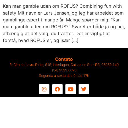
Kan man gamble uden om ROFUS? Combining fun with
safety Mit navn er Lars Jensen, og jeg har arbejdet som
gamblingekspert i mange år. Mange spørger mig: “Kan
man gamble uden om ROFUS?” Svaret er både ja og nej,
afhængig af det valg, du træffer. Det er vigtigt at
forstå, hvad ROFUS er, og især […]
Contato
R. Ciro de Lavra Pinto, 818, Interlagos, Caxias do Sul - RS, 95052-140
(54) 3533-6695
Segunda a sexta das 9h às 17h