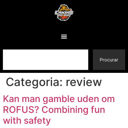
Procurar
Categoria:
review
Kan man gamble uden om
ROFUS? Combining fun
with safety